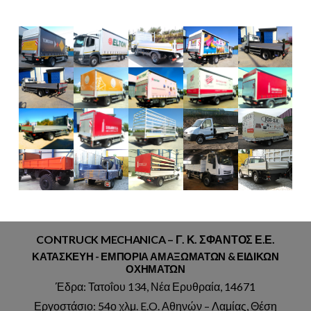
CONTRUCK MECHANICA – Γ. Κ. ΣΦΑΝΤΟΣ Ε.Ε.
ΚΑΤΑΣΚΕΥΗ - ΕΜΠΟΡΙΑ ΑΜΑΞΩΜΑΤΩΝ & ΕΙΔΙΚΩΝ
ΟΧΗΜΑΤΩΝ
Έδρα: Τατοΐου 134, Νέα Ερυθραία, 14671
Εργοστάσιο: 54ο χλμ. E.O. Αθηνών – Λαμίας, Θέση