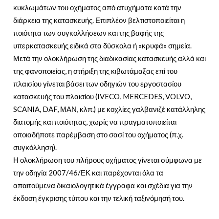
κυκλωμάτων του οχήματος από ατυχήματα κατά την
διάρκεια της κατασκευής. Επιπλέον βελτιστοποιείται η
ποιότητα των συγκολλήσεων και της βαφής της
υπερκατασκευής ειδικά στα δύσκολα ή «κρυφά» σημεία.
Μετά την ολοκλήρωση της διαδικασίας κατασκευής αλλά και
της φανοποιείας, η στήριξη της κιβωτάμαξας επί του
πλαισίου γίνεται βάσει των οδηγιών του εργοστασίου
κατασκευής του πλαισίου (IVECO, MERCEDES, VOLVO,
SCANIA, DAF, ΜΑΝ, κλπ.) με κοχλίες γαλβανιζέ κατάλληλης
διατομής και ποιότητας, χωρίς να πραγματοποιείται
οποιαδήποτε παρέμβαση στο σασί του οχήματος (π.χ.
συγκόλληση).
Η ολοκλήρωση του πλήρους οχήματος γίνεται σύμφωνα με
την οδηγία 2007/46/ΕΚ και παρέχονται όλα τα
απαιτούμενα δικαιολογητικά έγγραφα και σχέδια για την
έκδοση έγκρισης τύπου και την τελική ταξινόμησή του.